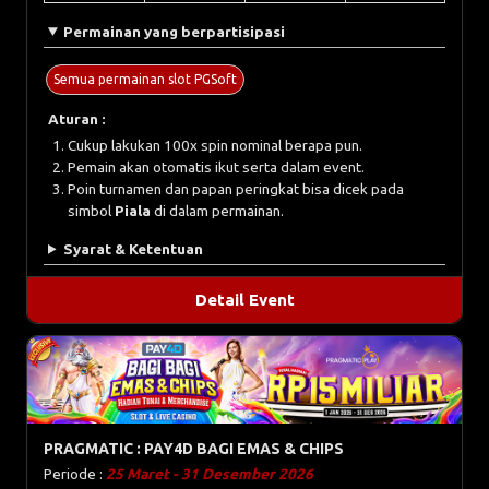
Permainan yang berpartisipasi
Semua permainan slot PGSoft
Aturan :
Cukup lakukan 100x spin nominal berapa pun.
Pemain akan otomatis ikut serta dalam event.
Poin turnamen dan papan peringkat bisa dicek pada
simbol
Piala
di dalam permainan.
Syarat & Ketentuan
Detail Event
PRAGMATIC : PAY4D BAGI EMAS & CHIPS
Periode :
25 Maret - 31 Desember 2026