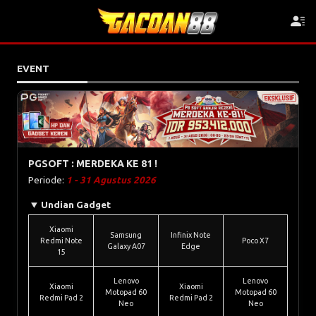
EVENT
PGSOFT : MERDEKA KE 81 !
Periode:
1 - 31 Agustus 2026
Undian Gadget
Xiaomi
Samsung
Infinix Note
Redmi Note
Poco X7
Galaxy A07
Edge
15
Lenovo
Lenovo
Xiaomi
Xiaomi
Motopad 60
Motopad 60
Redmi Pad 2
Redmi Pad 2
Neo
Neo