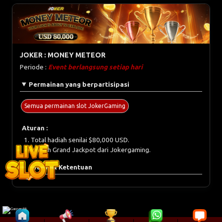
JOKER : MONEY METEOR
Periode :
Event berlangsung setiap hari
Permainan yang berpartisipasi
Semua permainan slot JokerGaming
Aturan :
Total hadiah senilai $80,000 USD.
Hadiah Grand Jackpot dari Jokergaming.
Syarat & Ketentuan