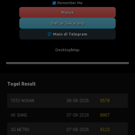
Remember Me
Masuk
Daftar Sekarang
Main di Telegram
Desktop
Wap
Togel Result
TOTO WUHAN
08-08-2026
0578
HK SIANG
07-08-2026
8867
SG METRO
07-08-2026
9123