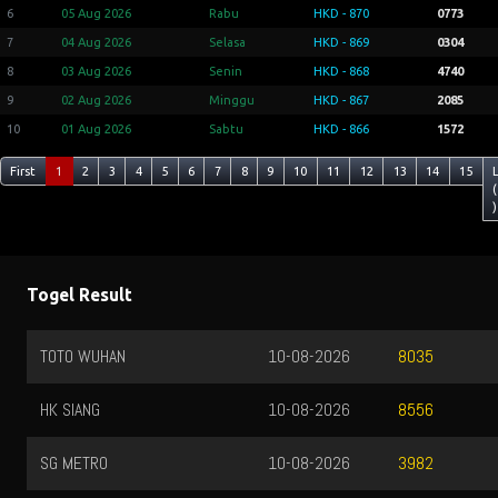
6
05 Aug 2026
Rabu
HKD - 870
0773
7
04 Aug 2026
Selasa
HKD - 869
0304
8
03 Aug 2026
Senin
HKD - 868
4740
9
02 Aug 2026
Minggu
HKD - 867
2085
10
01 Aug 2026
Sabtu
HKD - 866
1572
First
1
2
3
4
5
6
7
8
9
10
11
12
13
14
15
(
)
Togel Result
TOTO WUHAN
10-08-2026
8035
HK SIANG
10-08-2026
8556
SG METRO
10-08-2026
3982